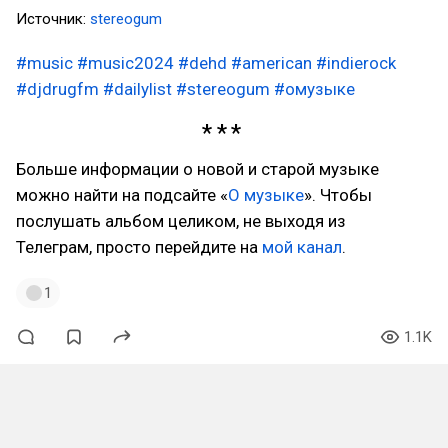
Источник:
stereogum
#music
#music2024
#dehd
#american
#indierock
#djdrugfm
#dailylist
#stereogum
#омузыке
Больше информации о новой и старой музыке
можно найти на подсайте «
О музыке
». Чтобы
послушать альбом целиком, не выходя из
Телеграм, просто перейдите на
мой канал
.
1
1.1K