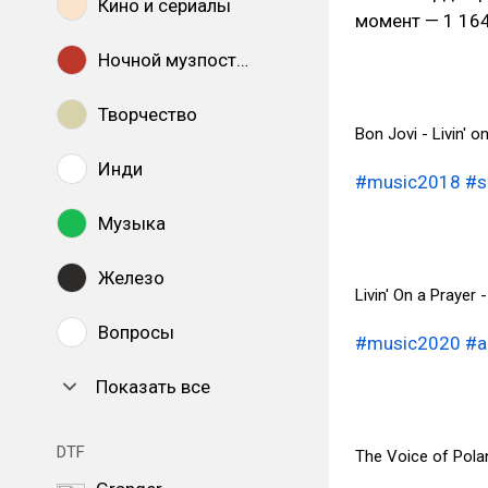
Кино и сериалы
момент — 1 164
Ночной музпостинг
Творчество
Bon Jovi - Livin' 
Инди
#music2018
#s
Музыка
Железо
Livin' On a Prayer 
Вопросы
#music2020
#a
Показать все
DTF
The Voice of Polan