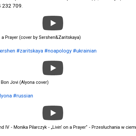
 232 709.
on a Prayer (cover by Sershen&Zaritskaya)
ershen
#zaritskaya
#noapology
#ukrainian
- Bon Jovi (Alyona cover)
lyona
#russian
d IV - Monika Pilarczyk - „Livin' on a Prayer" - Przesłuchania w cie