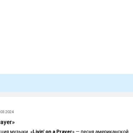
.03.2024
rayer»
ция музыки. «
Livin' on a Prayer
» — песня американской