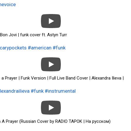
hevoice
| Bon Jovi | funk cover ft. Astyn Turr
carypockets
#american
#funk
n a Prayer | Funk Version | Full Live Band Cover | Alexandra Ilieva |
lexandrailieva
#funk
#instrumental
 On A Prayer (Russian Cover by RADIO TAPOK | На русском)