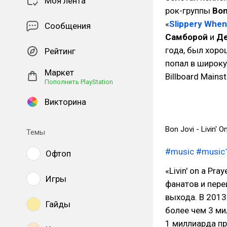
Моя лента
рок-группы
Bon
«
Slippery Whe
Сообщения
Самборой
и
Д
года, был хорош
Рейтинг
попал в широку
Маркет
Billboard Mains
Пополнить PlayStation
Викторина
Bon Jovi - Livin' O
Темы
#music
#music
Офтоп
«Livin' on a P
Игры
фанатов и пере
выхода. В 2013
Гайды
более чем 3 м
1 миллиарда пр