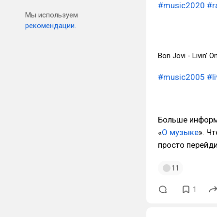
#music2020
#r
Мы используем
рекомендации.
Bon Jovi - Livin’ O
#music2005
#l
Больше информ
«
О музыке
». Ч
просто перейд
11
1