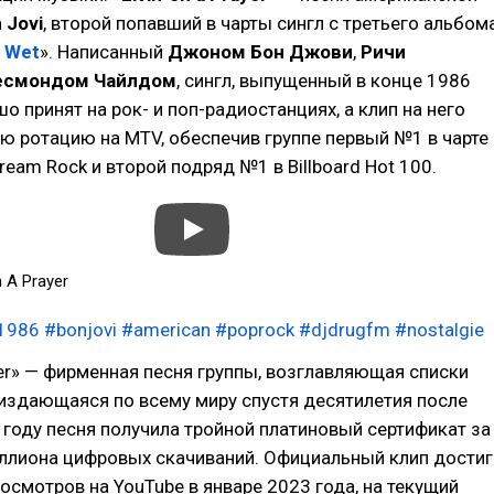
 Jovi
, второй попавший в чарты сингл с третьего альбом
n Wet
». Написанный
Джоном Бон Джови
,
Ричи
есмондом Чайлдом
, сингл, выпущенный в конце 1986
о принят на рок- и поп-радиостанциях, а клип на него
ю ротацию на MTV, обеспечив группе первый №1 в чарте
tream Rock и второй подряд №1 в Billboard Hot 100.
n A Prayer
1986
#bonjovi
#american
#poprock
#djdrugfm
#nostalgie
rayer» — фирменная песня группы, возглавляющая списки
издающаяся по всему миру спустя десятилетия после
 году песня получила тройной платиновый сертификат за
иллиона цифровых скачиваний. Официальный клип достиг
осмотров на YouTube в январе 2023 года, на текущий