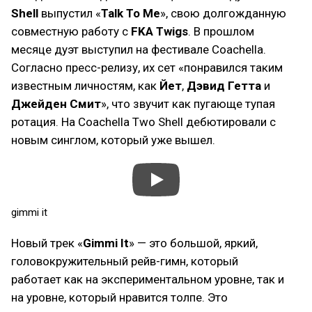
Shell
выпустил «
Talk To Me
», свою долгожданную
совместную работу с
FKA Twigs
. В прошлом
месяце дуэт выступил на фестивале Coachella.
Согласно пресс-релизу, их сет «понравился таким
известным личностям, как
Йет
,
Дэвид Гетта
и
Джейден Смит
», что звучит как пугающе тупая
ротация. На Coachella Two Shell дебютировали с
новым синглом, который уже вышел.
gimmi it
Новый трек «
Gimmi It
» — это большой, яркий,
головокружительный рейв-гимн, который
работает как на экспериментальном уровне, так и
на уровне, который нравится толпе. Это