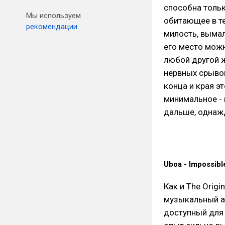
способна тольк
Мы используем
обитающее в те
рекомендации.
милость, вымал
его место можн
любой другой 
нервных срывов
конца и края э
минимальное - 
дальше, однаж
Uboa - Impossibl
Как и The Origi
музыкальный ал
доступный для 