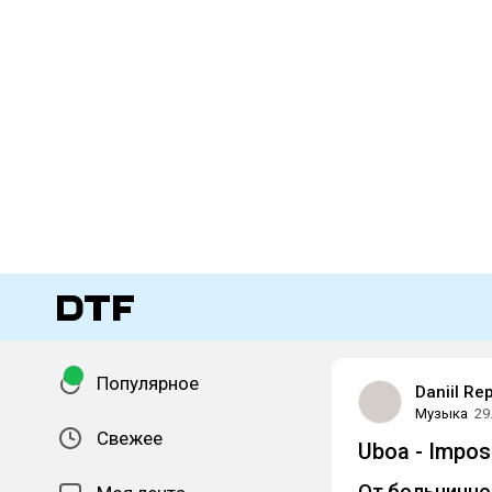
Популярное
Daniil Re
Музыка
29
Свежее
Uboa - Imposs
От больнично