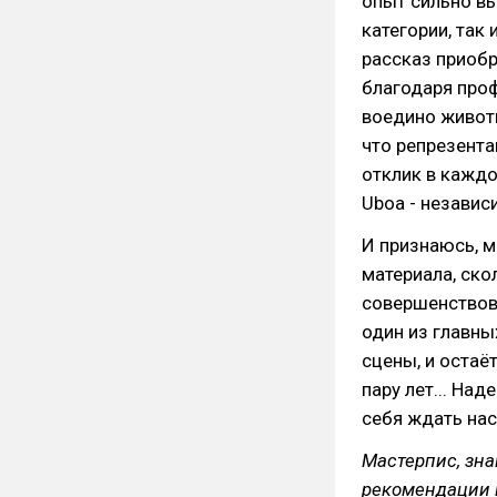
опыт сильно вы
категории, так
рассказ приоб
благодаря про
воедино животн
что репрезента
отклик в каждо
Uboa - независ
И признаюсь, м
материала, ско
совершенствова
один из главн
сцены, и остаё
пару лет... На
себя ждать нас
Мастерпис, зна
рекомендации 