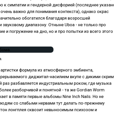
ю к симпатии и гендерной дисфорией (последнее указан
и очень важно для понимания контекста), однако окрас
начительно обогатился благодаря возросшей
и звуковому диапазону. Отныне Uboa - не только про
ие и погружение на дно, но и про попытки из всего этого
.
артистки формула из атмосферного эмбиента,
прерываемого диджитал-насилием вкупе с дикими скрим
ей раз разбавляется индустриальным роком, где музыка
более разборчивой и понятной - та же Gordian Worm
ает в памяти первые альбомы Nine Inch Nails. Но не
 людям со слабыми нервами тут делать по-прежнему
 тон лонгплея сквозит невыносимым психозом и