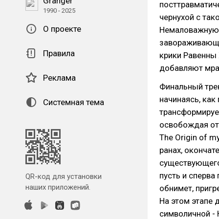
Granger
посттравматиче
1990 - 2025
чернухой с так
О проекте
Немаловажную 
завораживающее
Правила
крики Равенны 
добавляют мра
Реклама
Финальный тре
начинаясь, как
Системная тема
трансформирует
освобождая от 
The Origin of 
ранах, окончат
существующего 
пусть и сперва
QR-код для установки
наших приложений.
обнимет, пригре
На этом этапе
символичной - 