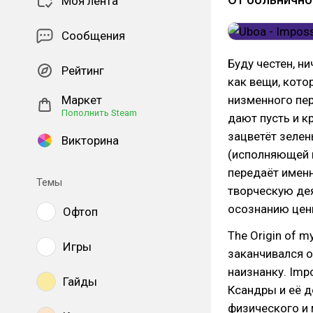
Моя лента
Сообщения
Буду честен, н
Рейтинг
как вещи, кото
Маркет
низменного пер
Пополнить Steam
дают пусть и к
зацветёт зеле
Викторина
(исполняющей 
передаёт именн
Темы
творческую дея
осознанию цен
Офтоп
The Origin of 
Игры
заканчивался 
наизнанку. Imp
Гайды
Ксандры и её 
физического и 