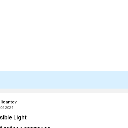
plicantov
.06.2024
ible Light
й койки к прозрению