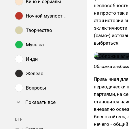
Кино и сериалы
неспособность
не просто так 
Ночной музпостинг
этой истории з
эклектичности 
Творчество
(само-) истязан
выбраться.
Музыка
Инди
Обложка альбома
Железо
Привычная для 
периодически 
Вопросы
партиями, на с
становится наи
Показать все
внезапно освеж
беспокойтесь,
DTF
нечего - общий