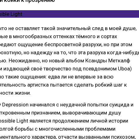
ичто не оставляет такой значительный след в моей душе,
рые в многообразных оттенках тёмного и сортах
едают ощущение беспросветной разрухи, но при этом
рохотную, но надежду на то, что эта разруха когда-нибуд
нью. Неожиданно, но новый альбом Ксандры Меткалф
и издающей своё творчество под псевдонимом Uboa)
о такие ощущения: едва ли не впервые за всю
тельность артистка пытается сделать робкий шаг к
ности жизни.
my Depression начинался с неудачной попытки суицида и
откровенным признанием, выворачивающим душу
ossible Light является продолжением личной истории
долгой борьбы с многочисленными проблемами
ментального характера, отчасти вызванными психозом,