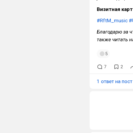
Визитная кар
#RftM_music
#
Благодарю за ч
также читать н
5
7
2
1 ответ на пост