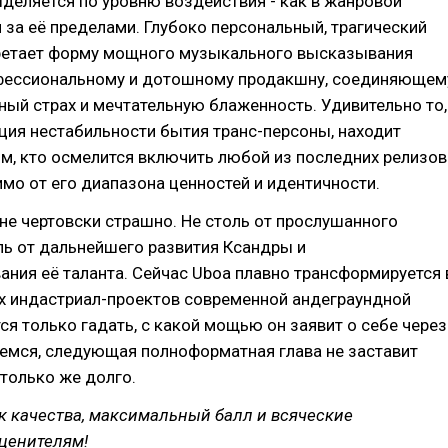
деляется по уровню воздействия - как в жанровой
 и за её пределами. Глубоко персональный, трагический
ретает форму мощного музыкального высказывания
фессиональному и дотошному продакшну, соединяющем
ый страх и мечтательную блаженность. Удивительно то,
ция нестабильности бытия транс-персоны, находит
м, кто осмелится включить любой из последних релизов
имо от его диапазона ценностей и идентичности.
не чертовски страшно. Не столь от прослушанного
ль от дальнейшего развития Ксандры и
ния её таланта. Сейчас Uboa плавно трансформируется 
ых индастриал-проектов современной андеграундной
тся только гадать, с какой мощью он заявит о себе через
деемся, следующая полноформатная глава не заставит
только же долго.
к качества, максимальный балл и всяческие
ценителям!