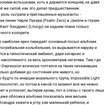
скими вспышками, хоть и держится изящнее, не давя
ой же силой, как это делал предшественник.
роль сыграли и приглашённые музыканты -
 пение Чарли Лукера (Psalm Zero) в Jawline и глухие
Хант-Хендрикс (Liturgy) на заднем плане только
чного колорита.
к наиболее ярко передаёт основный посыл альбома:
 погребальная колыбельная, он вырывается наружу и
ся в гипнотический эмбиент, даря катарсис и
накопленного за весь хронометраж негатива. Там, где
my Depression всячески топтался на твоих незаживших
ельно добивая до состояния еле живого, но
будто по инерции морального трупа, Impossible Light
 поколотит, но потом в какой-то момент всё же нежно
ет и успокоит, вытерев кровь, пот и слёзы с твоего лица.
 даже обложка альбома показалась мне весьма
Ксандра зажата в углу, как маленький ребёнок, и