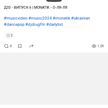
Д33 - ВИПУСК 6 | MONATIK - О-ЛЯ-ЛЯ
#musicvideo
#music2024
#monatik
#ukrainian
#dancepop
#djdrugfm
#dailylist
3
4
1.2K