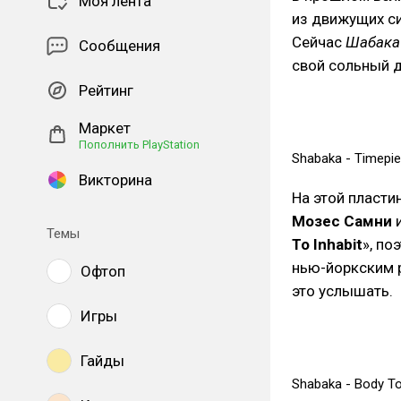
Моя лента
из движущих си
Сейчас
Шабака
Сообщения
свой сольный 
Рейтинг
Маркет
Пополнить PlayStation
Shabaka - Timepiec
Викторина
На этой пласти
Мозес Самни
Темы
To Inhabit
», по
нью-йоркским
Офтоп
это услышать.
Игры
Гайды
Shabaka - Body To I