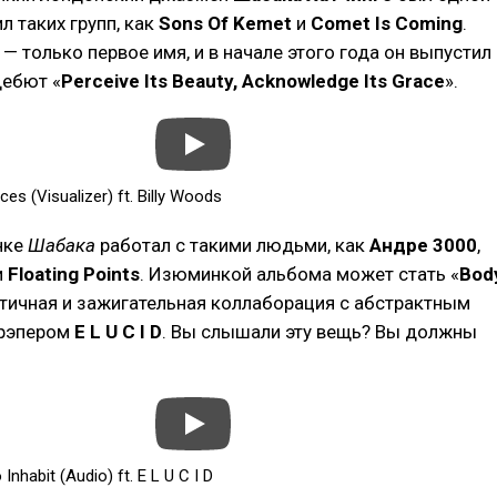
л таких групп, как
Sons Of Kemet
и
Comet Is Coming
.
— только первое имя, и в начале этого года он выпустил
дебют «
Perceive Its Beauty, Acknowledge Its Grace
».
es (Visualizer) ft. Billy Woods
нке
Шабака
работал с такими людьми, как
Андре 3000
,
и
Floating Points
. Изюминкой альбома может стать «
Bod
этичная и зажигательная коллаборация с абстрактным
 рэпером
E L U C I D
. Вы слышали эту вещь? Вы должны
nhabit (Audio) ft. E L U C I D