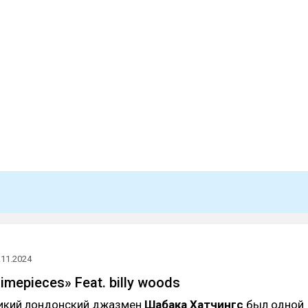
.11.2024
imepieces» Feat. billy woods
икий лондонский джазмен
Шабака Хатчингс
был одной