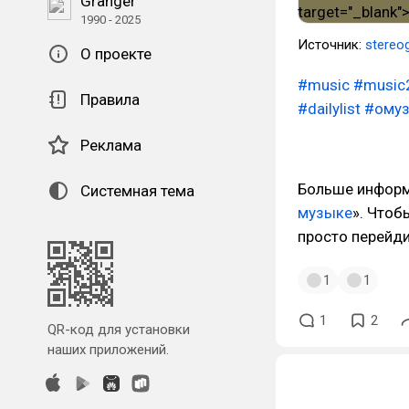
Granger
1990 - 2025
Источник:
stereo
О проекте
#music
#music
Правила
#dailylist
#ому
Реклама
Больше информа
Системная тема
музыке
». Чтоб
просто перейд
1
1
1
2
QR-код для установки
наших приложений.