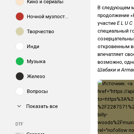
Кино и сериалы
В следующем 
продолжение
«
Ночной музпостинг
участие
E L U C 
специальный г
Творчество
созерцательны
Инди
откровенным 
впечатляет сво
Музыка
возможно, од
Шабаки
и
Arma
Железо
Вопросы
Показать все
DTF