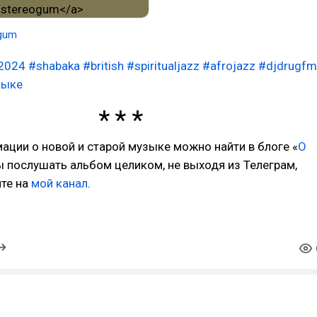
gum
2024
#shabaka
#british
#spiritualjazz
#afrojazz
#djdrugfm
зыке
ции о новой и старой музыке можно найти в блоге «
О
ы послушать альбом целиком, не выходя из Телеграм,
ите на
мой канал
.