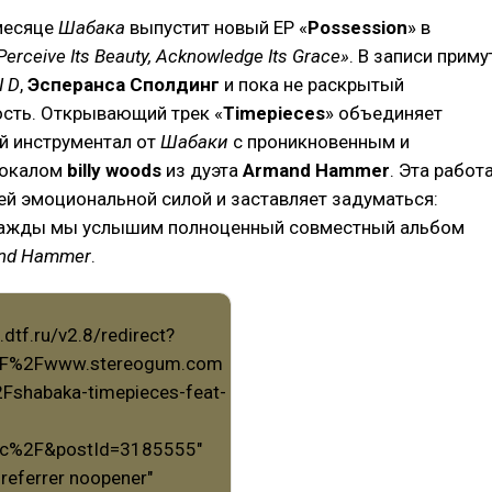
месяце
Шабака
выпустит новый EP «
Possession
» в
Perceive Its Beauty, Acknowledge Its Grace»
. В записи приму
I D
,
Эсперанса Сполдинг
и пока не раскрытый
ость. Открывающий трек «
Timepieces
» объединяет
й инструментал от
Шабаки
с проникновенным и
вокалом
billy woods
из дуэта
Armand Hammer
. Эта работ
ей эмоциональной силой и заставляет задуматься:
нажды мы услышим полноценный совместный альбом
nd Hammer
.