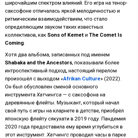
широчайшим спектром влияний. Его игра на тенор-
саксофоне отличалась яркой мелодичностью и
ритмическим взаимодействием, что стало
определяющим звуком таких известных
коллективов, как
Sons of Kemet
и
The Comet Is
Coming
.
Хотя два альбома, записанных под именем
Shabaka and the Ancestors
, показывали более
интроспективный подход, настоящий перелом
произошёл с выходом «
Afrikan Culture
» (2022).
Он был обусловлен сменой основного
инструмента
Хатчингса
— с саксофона на
деревянные флейты. Музыкант, который начал
свой путь с игры на кларнете в детстве, приобрёл
японскую флейту сякухати в 2019 году. Пандемия
2020 года предоставила ему время углубиться в
этот инструмент.
Хатчингс
проводил часы в парке