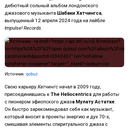
дебютный сольный альбом лондонского
джазового музыканта
Шабаки Хатчингса
,
выпущенный 12 апреля 2024 года на лейбле
Impulse! Records
.
Источник:
qobuz
Свою карьеру
Хатчингс
начал в 2009 году,
присоединившись к
The Heliocentrics
для работы
с пионером эфиопского джаз
а Мулату Астатке
.
Он быстро зарекомендовал себя как музыкант,
который вносит в проекты энергию и дух 70-х,
смешивая элементы спиритуального джаза с