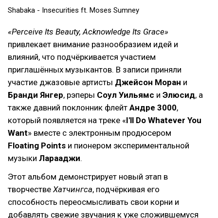
Shabaka - Insecurities ft. Moses Sumney
«Perceive Its Beauty, Acknowledge Its Grace»
привлекает внимание разнообразием идей и
влияний, что подчёркивается участием
приглашённых музыкантов. В записи приняли
участие джазовые артисты
Джейсон Моран
и
Бранди Янгер
, рэперы
Соул Уильямс
и
Элюсид
, а
также давний поклонник флейт
Андре 3000
,
который появляется на треке «
I'll Do Whatever You
Want
» вместе с электронным продюсером
Floating Points
и пионером экспериментальной
музыки
Ларааджи
.
Этот альбом демонстрирует новый этап в
творчестве
Хатчингса
, подчёркивая его
способность переосмысливать свои корни и
добавлять свежие звучания к уже сложившемуся