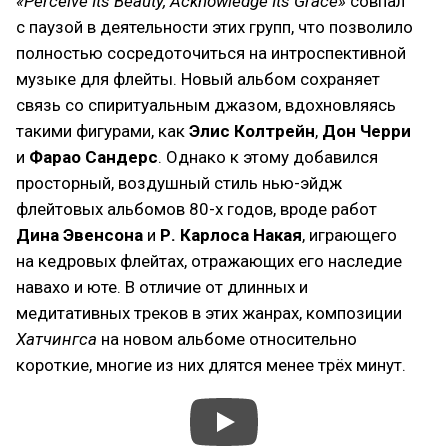
«Perceive Its Beauty, Acknowledge Its Grace»
совпал
с паузой в деятельности этих групп, что позволило
полностью сосредоточиться на интроспективной
музыке для флейты. Новый альбом сохраняет
связь со спиритуальным джазом, вдохновляясь
такими фигурами, как
Элис Колтрейн
,
Дон Черри
и
Фарао Сандерс
. Однако к этому добавился
просторный, воздушный стиль нью-эйдж
флейтовых альбомов 80-х годов, вроде работ
Дина Эвенсона
и
Р. Карлоса Накая
, играющего
на кедровых флейтах, отражающих его наследие
навахо и юте. В отличие от длинных и
медитативных треков в этих жанрах, композиции
Хатчингса
на новом альбоме относительно
короткие, многие из них длятся менее трёх минут.