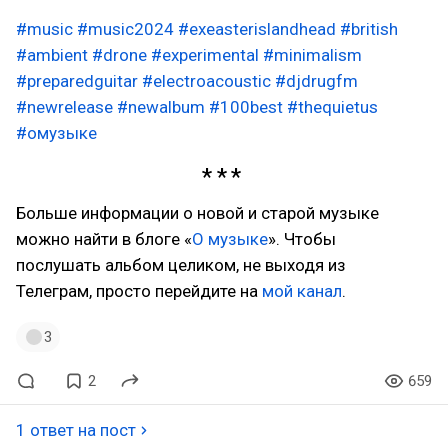
#music
#music2024
#exeasterislandhead
#british
#ambient
#drone
#experimental
#minimalism
#preparedguitar
#electroacoustic
#djdrugfm
#newrelease
#newalbum
#100best
#thequietus
#омузыке
Больше информации о новой и старой музыке
можно найти в блоге «
О музыке
». Чтобы
послушать альбом целиком, не выходя из
Телеграм, просто перейдите на
мой канал
.
3
2
659
1 ответ на пост