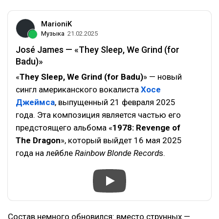
MarioniK
Музыка
21.02.2025
José James — «They Sleep, We Grind (for
Badu)»
«
They Sleep, We Grind (for Badu)
» — новый
сингл американского вокалиста
Хосе
Джеймса
, выпущенный 21 февраля 2025
года. Эта композиция является частью его
предстоящего альбома «
1978: Revenge of
The Dragon
», который выйдет 16 мая 2025
года на лейбле
Rainbow Blonde Record
s.
Состав немного обновился: вместо струнных —