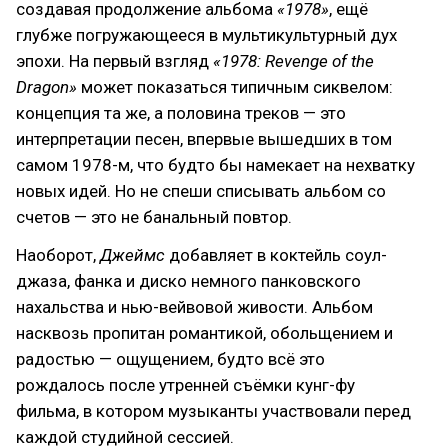
создавая продолжение альбома
«1978»
, ещё
глубже погружающееся в мультикультурный дух
эпохи. На первый взгляд
«1978: Revenge of the
Dragon»
может показаться типичным сиквелом:
концепция та же, а половина треков — это
интерпретации песен, впервые вышедших в том
самом 1978-м, что будто бы намекает на нехватку
новых идей. Но не спеши списывать альбом со
счетов — это не банальный повтор.
Наоборот,
Джеймс
добавляет в коктейль соул-
джаза, фанка и диско немного панковского
нахальства и нью-вейвовой живости. Альбом
насквозь пропитан романтикой, обольщением и
радостью — ощущением, будто всё это
рождалось после утренней съёмки кунг-фу
фильма, в котором музыканты участвовали перед
каждой студийной сессией.