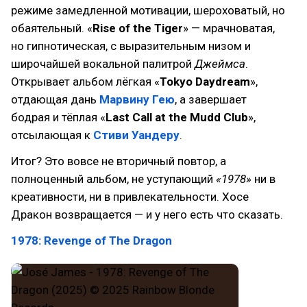
режиме замедленной мотивации, шероховатый, но
обаятельный. «
Rise of the Tiger
» — мрачноватая,
но гипнотическая, с выразительным низом и
широчайшей вокальной палитрой
Джеймса
.
Открывает альбом лёгкая «
Tokyo Daydream
»,
отдающая дань
Марвину Гею
, а завершает
бодрая и тёплая «
Last Call at the Mudd Club
»,
отсылающая к
Стиви Уандеру
.
Итог? Это вовсе не вторичный повтор, а
полноценный альбом, не уступающий
«1978»
ни в
креативности, ни в привлекательности. Хосе
Дракон возвращается — и у него есть что сказать.
1978: Revenge of The Dragon