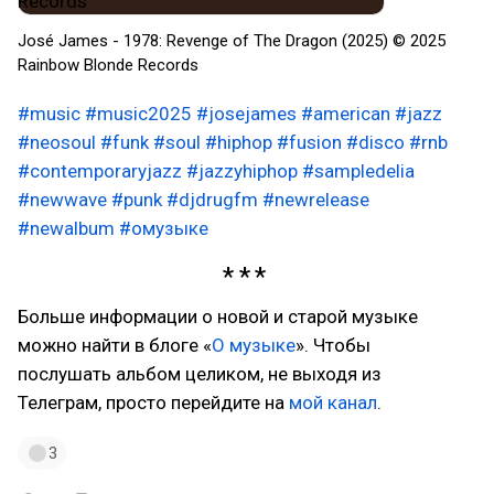
José James - 1978: Revenge of The Dragon (2025) © 2025
Rainbow Blonde Records
#music
#music2025
#josejames
#american
#jazz
#neosoul
#funk
#soul
#hiphop
#fusion
#disco
#rnb
#contemporaryjazz
#jazzyhiphop
#sampledelia
#newwave
#punk
#djdrugfm
#newrelease
#newalbum
#омузыке
Больше информации о новой и старой музыке
можно найти в блоге «
О музыке
». Чтобы
послушать альбом целиком, не выходя из
Телеграм, просто перейдите на
мой канал
.
3