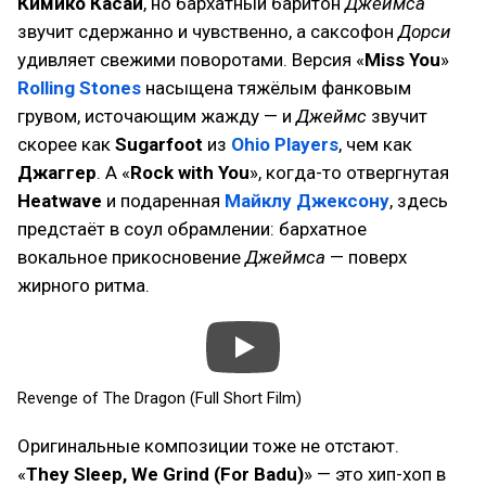
Кимико Касаи
, но бархатный баритон
Джеймса
звучит сдержанно и чувственно, а саксофон
Дорси
удивляет свежими поворотами. Версия «
Miss You
»
Rolling Stones
насыщена тяжёлым фанковым
грувом, источающим жажду — и
Джеймс
звучит
скорее как
Sugarfoot
из
Ohio Players
, чем как
Джаггер
. А «
Rock with You
», когда-то отвергнутая
Heatwave
и подаренная
Майклу Джексону
, здесь
предстаёт в соул обрамлении: бархатное
вокальное прикосновение
Джеймса
— поверх
жирного ритма.
Revenge of The Dragon (Full Short Film)
Оригинальные композиции тоже не отстают.
«
They Sleep, We Grind (For Badu)
» — это хип-хоп в