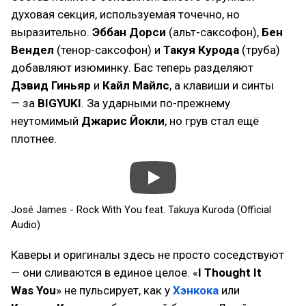
духовая секция, используемая точечно, но
выразительно.
Эббан Дорси
(альт-саксофон),
Бен
Вендел
(тенор-саксофон) и
Такуя Курода
(труба)
добавляют изюминку. Бас теперь разделяют
Дэвид Гиньяр
и
Кайл Майлс
, а клавиши и синты
— за
BIGYUKI
. За ударными по-прежнему
неутомимый
Джарис Йокли
, но грув стал ещё
плотнее.
José James - Rock With You feat. Takuya Kuroda (Official
Audio)
Каверы и оригиналы здесь не просто соседствуют
— они сливаются в единое целое. «
I Thought It
Was You
» не пульсирует, как у
Хэнкока
или