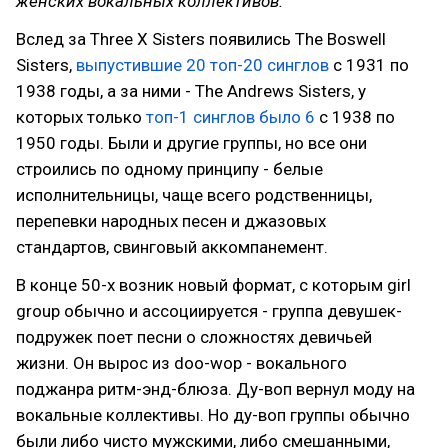
женских вокальных коллективов.
Вслед за Three X Sisters появились The Boswell
Sisters,
выпустившие 20 топ-20 синглов
с 1931 по
1938 годы, а за ними - The Andrews Sisters, у
которых только
топ-1 синглов было 6
с 1938 по
1950 годы. Были и другие группы, но все они
строились по одному принципу - белые
исполнительницы, чаще всего родственницы,
перепевки народных песен и джазовых
стандартов, свинговый аккомпанемент.
В конце 50-х возник новый формат, с которым girl
group обычно и ассоциируется - группа девушек-
подружек поет песни о сложностях девичьей
жизни. Он вырос из doo-wop - вокального
поджанра ритм-энд-блюза. Ду-воп вернул моду на
вокальные коллективы. Но ду-воп группы обычно
были либо чисто мужскими, либо смешанными,