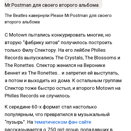
The Beatles кавернули Please Mr.Postman для своего
второго альбома
С Motown пытались конкурировать многие, но
вторую “фабрику хитов” получилось построить
только Филу Спектору. На его лейбле Philles
Records выпускались The Crystals, The Blossoms и
The Ronettes. Спектор женился на Веронике
Беннет из The Ronettes… и запретил ей выступать,
а потом и выходить из дома. К остальным группам
Спектор тоже быстро остыл, и второго Motown на
Philles Records не случилось.
К середине 60-х формат стал настолько
популярным, что превратился в музыкальный
“пузырь”. На
тематическом фан-сайте
рассказывается о 750 girl group, попадавших в