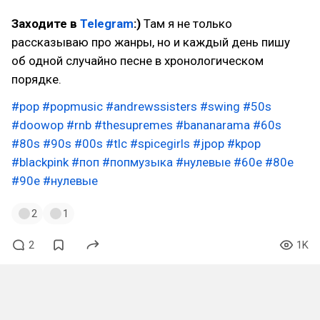
Заходите в
Telegram
:)
Там я не только
рассказываю про жанры, но и каждый день пишу
об одной случайно песне в хронологическом
порядке.
#pop
#popmusic
#andrewssisters
#swing
#50s
#doowop
#rnb
#thesupremes
#bananarama
#60s
#80s
#90s
#00s
#tlc
#spicegirls
#jpop
#kpop
#blackpink
#поп
#попмузыка
#нулевые
#60е
#80е
#90е
#нулевые
2
1
2
1K