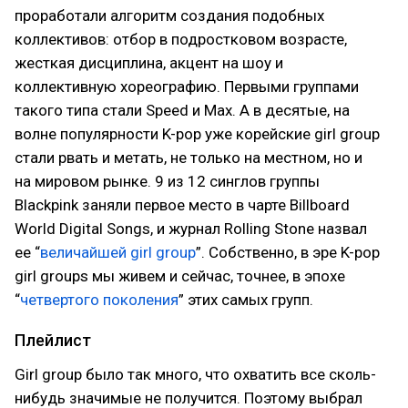
проработали алгоритм создания подобных
коллективов: отбор в подростковом возрасте,
жесткая дисциплина, акцент на шоу и
коллективную хореографию. Первыми группами
такого типа стали Speed и Max. А в десятые, на
волне популярности K-pop уже корейские girl group
стали рвать и метать, не только на местном, но и
на мировом рынке. 9 из 12 синглов группы
Blackpink заняли первое место в чарте Billboard
World Digital Songs, и журнал Rolling Stone назвал
ее “
величайшей girl group
”. Собственно, в эре K-pop
girl groups мы живем и сейчас, точнее, в эпохе
“
четвертого поколения
” этих самых групп.
Плейлист
Girl group было так много, что охватить все сколь-
нибудь значимые не получится. Поэтому выбрал