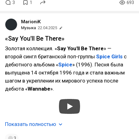
3
1
693
MarioniK
Музыка
22.04.2025
«Say You'll Be There»
Золотая коллекция. «
Say You'll Be There
» —
второй сингл британской поп-группы
Spice Girls
с
дебютного альбома «
Spice
» (1996). Песня была
выпущена 14 октября 1996 года и стала важным
шагом в укреплении их мирового успеха после
дебюта «
Wannabe
».
Показать полностью
3