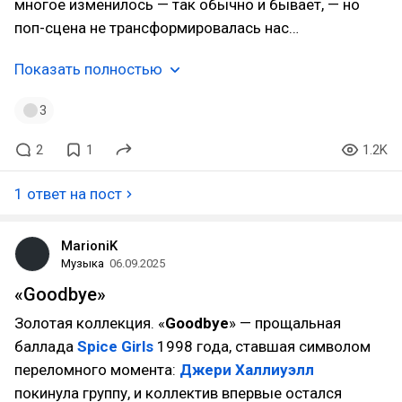
многое изменилось — так обычно и бывает, — но
поп-сцена не трансформировалась нас…
Показать полностью
3
2
1
1.2K
1 ответ на пост
MarioniK
Музыка
06.09.2025
«Goodbye»
Золотая коллекция. «
Goodbye
» — прощальная
баллада
Spice Girls
1998 года, ставшая символом
переломного момента:
Джери Халлиуэлл
покинула группу, и коллектив впервые остался