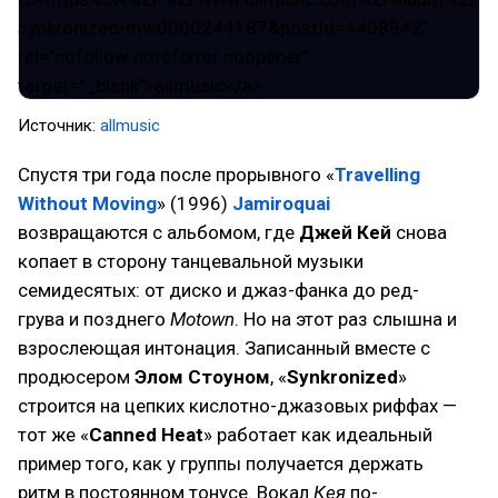
Источник:
allmusic
Спустя три года после прорывного «
Travelling
Without Moving
» (1996)
Jamiroquai
возвращаются с альбомом, где
Джей Кей
снова
копает в сторону танцевальной музыки
семидесятых: от диско и джаз-фанка до ред-
грува и позднего
Motown
. Но на этот раз слышна и
взрослеющая интонация. Записанный вместе с
продюсером
Элом Стоуном
, «
Synkronized
»
строится на цепких кислотно-джазовых риффах —
тот же «
Canned Heat
» работает как идеальный
пример того, как у группы получается держать
ритм в постоянном тонусе. Вокал
Кея
по-