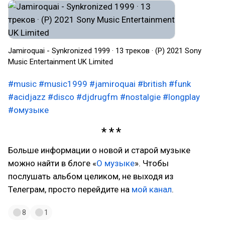
Jamiroquai - Synkronized 1999 · 13 треков · (P) 2021 Sony
Music Entertainment UK Limited
#music
#music1999
#jamiroquai
#british
#funk
#acidjazz
#disco
#djdrugfm
#nostalgie
#longplay
#омузыке
Больше информации о новой и старой музыке
можно найти в блоге «
О музыке
». Чтобы
послушать альбом целиком, не выходя из
Телеграм, просто перейдите на
мой канал
.
8
1