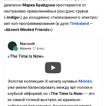
диапазон
Марка Брайдона
простирается от
неотразимо прямолинейных рок/дэнс-грувов
(«
Indigo
») до изощрённо стилизованного электро/
хип-хоп-программирования (в духе
Timbaland
—
«
Absent Minded Friends
»).
MarioniK
Музыка
27 февр
«The Time Is Now»
Золотая коллекция. К началу нулевых
Moloko
уже умели балансировать между арт-попом и
клубной эйфорией, но «
The Time Is Now
» — это
их самый точный выстрел, их идеально
собранная поп-машина. Акустическая гитара