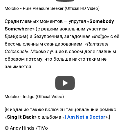
Moloko - Pure Pleasure Seeker (Official HD Video)
Среди главных моментов — упругая «
Somebody
Somewhere
» (с редким вокальным участием
Брайдона
) и безупречная, загадочная
«Indigo»
с её
бессмысленным скандированием:
«Ramases!
Colossus!»
.
Moloko
лучшие в своём деле главным
образом потому, что больше никто таким не
занимается.
Moloko - Indigo (Official Video)
[В издание также включён танцевальный ремикс
«
Sing It Back
» с альбома «
I Am Not a Doctor
».]
© Andy Hinds /TiVo