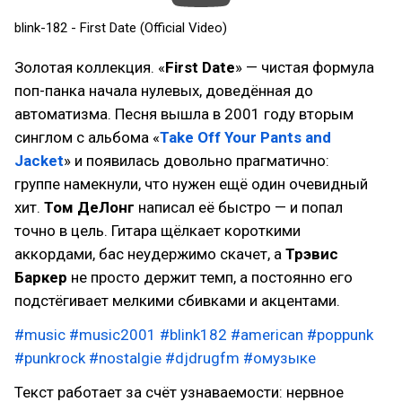
blink-182 - First Date (Official Video)
Золотая коллекция. «
First Date
» — чистая формула
поп-панка начала нулевых, доведённая до
автоматизма. Песня вышла в 2001 году вторым
синглом с альбома «
Take Off Your Pants and
Jacket
» и появилась довольно прагматично:
группе намекнули, что нужен ещё один очевидный
хит.
Том ДеЛонг
написал её быстро — и попал
точно в цель. Гитара щёлкает короткими
аккордами, бас неудержимо скачет, а
Трэвис
Баркер
не просто держит темп, а постоянно его
подстёгивает мелкими сбивками и акцентами.
#music
#music2001
#blink182
#american
#poppunk
#punkrock
#nostalgie
#djdrugfm
#омузыке
Текст работает за счёт узнаваемости: нервное