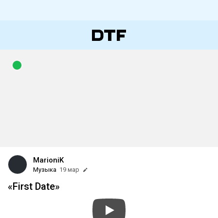
MarioniK
Музыка
19 мар
«First Date»