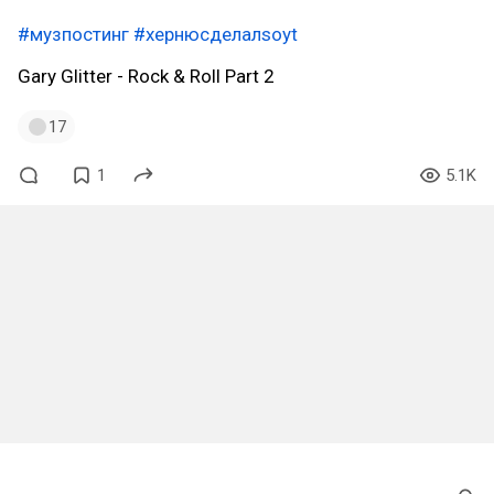
#музпостинг
#хернюсделалsoyt
Gary Glitter - Rock & Roll Part 2
17
1
5.1K