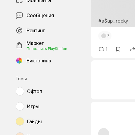
Моя лента
Сообщения
#a$ap_rocky
Рейтинг
7
Маркет
Пополнить PlayStation
1
Викторина
Темы
Офтоп
Игры
Гайды