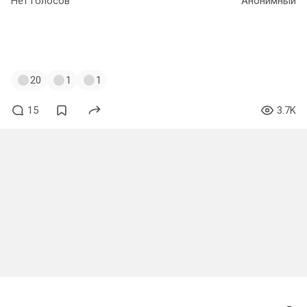
Нет голосов
Анонимный
#щитпост
#рутгерхауэр
#бегущийполезвию
#ройбатти
#deusex
#опрос
#bladerunner
20
1
1
15
3.7K