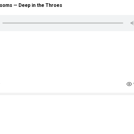
ssoms — Deep in the Throes
стинг
#музпостинг
#sin_city
#город_грехов
р
#городгрехов
#sincity
#ФрэнкМиллер
#evagreen
агрин