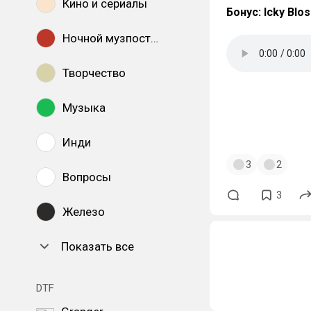
Кино и сериалы
Бонус: Icky Blo
Ночной музпостинг
Творчество
#ночной_музпо
Музыка
#Фрэнк_Милле
#eva_green
#ев
Инди
3
2
Вопросы
3
Железо
Показать все
DTF