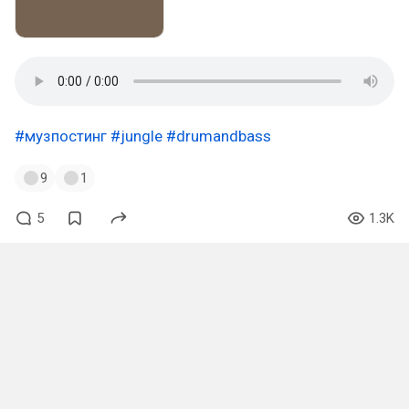
#музпостинг
#jungle
#drumandbass
9
1
5
1.3K