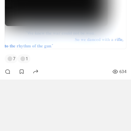
"𝐖𝐞 𝐤𝐧𝐞𝐰 𝐭𝐡𝐞 𝐰𝐚𝐫 𝐜𝐨𝐮𝐥𝐝 𝐧𝐨𝐭 𝐛𝐞 𝐰𝐨𝐧..
𝐒𝐨 𝐰𝐞 𝐝𝐚𝐧𝐜𝐞𝐝 𝐰𝐢𝐭𝐡 𝐚 𝐫𝐢𝐟𝐥𝐞,
𝐭𝐨 𝐭𝐡𝐞 𝐫𝐡𝐲𝐭𝐡𝐦 𝐨𝐟 𝐭𝐡𝐞 𝐠𝐮𝐧."
7
1
634