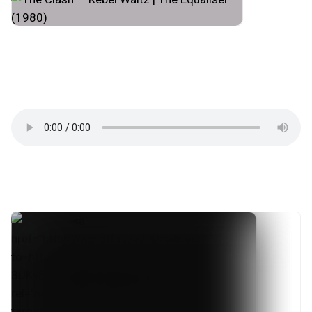
#new_wave
#experimental_rock
#dub
#raggae
#post_punk
#punk_rock
#london
#england
#музпостинг
⬛★🟥