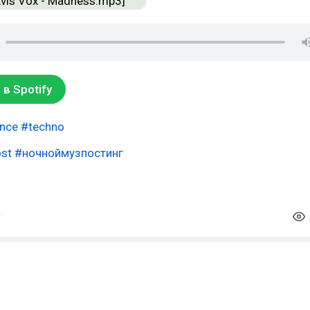
в Spotify
ance
#techno
st
#ночноймузпостинг