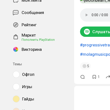
Моя лента
Сообщения
Рейтинг
Слушать 
Маркет
Пополнить PlayStation
#progressivetr
Викторина
#molagmusicpo
Темы
5
Офтоп
1
Игры
Гайды