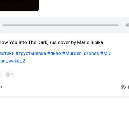
low You Into The Dark] rus cover by Marie Bibika
естики
#грустьнявка
#пиво
#Murder_drones
#MD
lan_wake_2
2
1