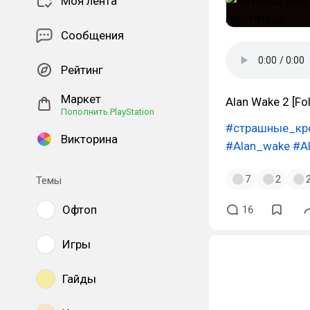
Моя лента
Сообщения
Рейтинг
Маркет
Alan Wake 2 [Fol
Пополнить PlayStation
#страшные_кр
Викторина
#Alan_wake
#A
7
2
Темы
Офтоп
16
Игры
Гайды