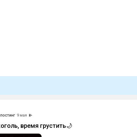
постинг
9 мая
коголь, время грустить🌙