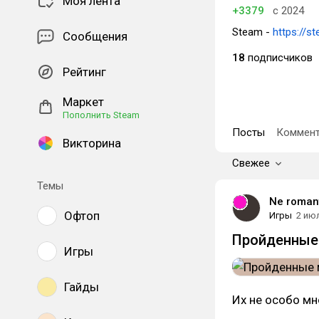
Моя лента
+3379
с 2024
Steam -
https://s
Сообщения
18
подписчиков
Рейтинг
Маркет
Пополнить Steam
Посты
Коммент
Викторина
Свежее
Темы
Ne roman
Офтоп
Игры
2 ию
Пройденные 
Игры
Гайды
Их не особо мн