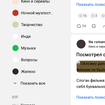
Кино и сериалы
Показать полн
Ночной музпостинг
16
3
Творчество
34
Инди
Ne roman
Кино и сер
Музыка
Посмотрел с
Вопросы
Железо
Слоган фильма
Показать все
себя буквально
Показать полн
DTF