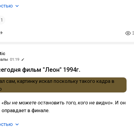
остью
1
tic
иалы
01:19
егодня фильм "Леон" 1994г.
:
«Вы не можете остановить того, кого не видно»
. И он
 оправдает в финале.
остью