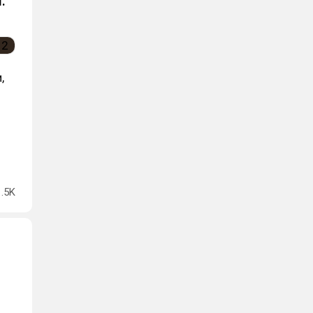
.
,
1.5K