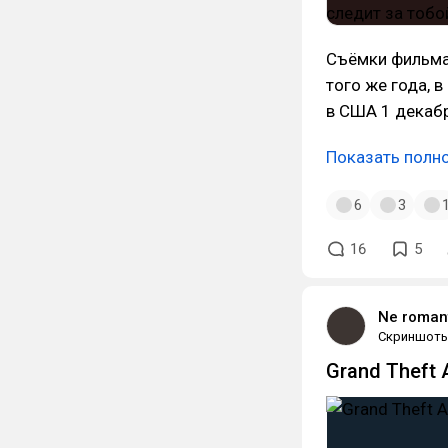
Съёмки фильма 
того же года, 
в США 1 декабр
Показать полн
6
3
16
5
Ne roman
Скриншот
Grand Theft 