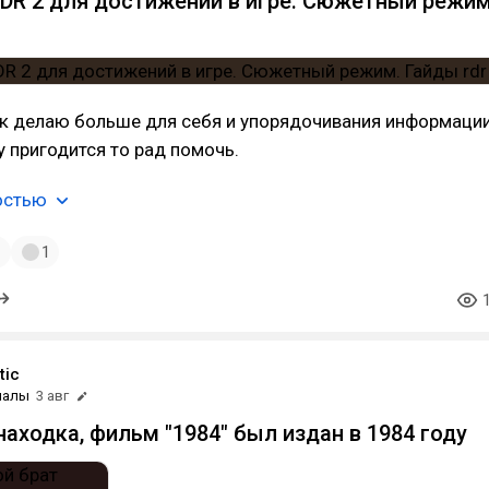
RDR 2 для достижений в игре. Сюжетный режим
к делаю больше для себя и упорядочивания информации
у пригодится то рад помочь.
остью
1
1
tic
иалы
3 авг
находка, фильм "1984" был издан в 1984 году