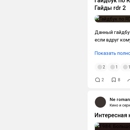
Гайдбук по 
Гайды rdr 2
Данный гайдбу
если вдруг ком
Показать полн
2
1
2
8
Ne roman
Кино и сер
Интересная 