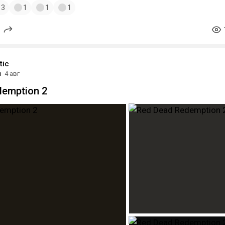
3
1
1
1
tic
ы
4 авг
demption 2