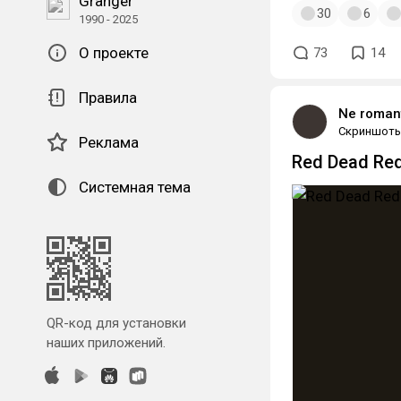
Granger
30
6
1990 - 2025
О проекте
73
14
Правила
Ne roman
Скриншот
Реклама
Red Dead Re
Системная тема
QR-код для установки
наших приложений.