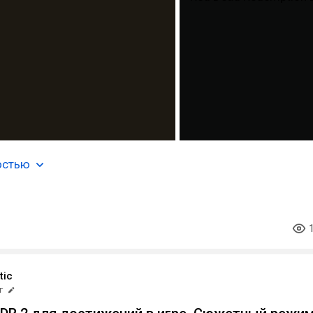
остью
tic
г