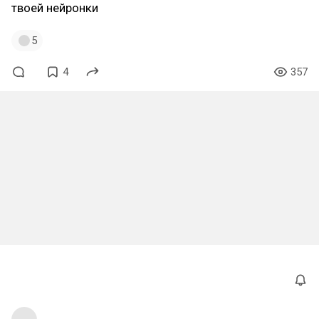
твоей нейронки
5
4
357