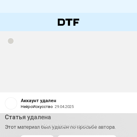
Аккаунт удален
НейроИскусство
29.04.2025
Статья удалена
Контент для взрослых
Этот материал был удалён по просьбе автора.