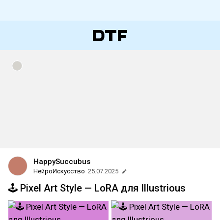
HappySuccubus
НейроИскусство
25.07.2025
🕹 Pixel Art Style — LoRA для Illustrious