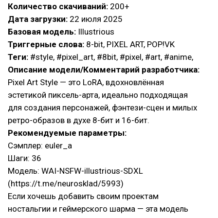
Количество скачиваний:
200+
Дата загрузки:
22 июля 2025
Базовая модель:
Illustrious
Триггерные слова:
8-bit, PIXEL ART, POP!VK
Теги:
#style, #pixel_art, #8bit, #pixel, #art, #anime,
Описание модели/Комментарий разработчика:
Pixel Art Style — это LoRA, вдохновлённая
эстетикой пиксель-арта, идеально подходящая
для создания персонажей, фэнтези-сцен и милых
ретро-образов в духе 8-бит и 16-бит.
Рекомендуемые параметры:
Сэмплер: euler_a
Шаги: 36
Модель: WAI-NSFW-illustrious-SDXL
(https://t.me/neurosklad/5993)
Если хочешь добавить своим проектам
ностальгии и геймерского шарма — эта модель