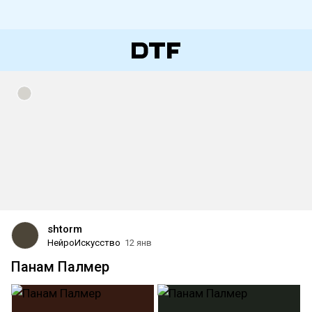
shtorm
НейроИскусство
12 янв
Панам Палмер