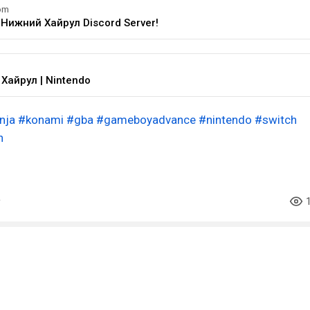
om
e Нижний Хайрул Discord Server!
Хайрул | Nintendo
nja
#konami
#gba
#gameboyadvance
#nintendo
#switch
h