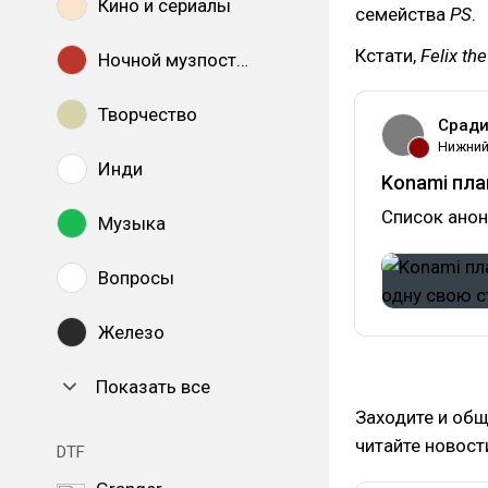
Кино и сериалы
семейства
PS
.
Кстати,
Felix th
Ночной музпостинг
Творчество
Сради
Нижний
Инди
Konami пла
Список ано
Музыка
Вопросы
Железо
Показать все
Заходите и общ
читайте новос
DTF