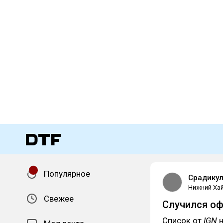
Популярное
Срадикул
Нижний Хай
Свежее
Случился оф
Список от
IGN