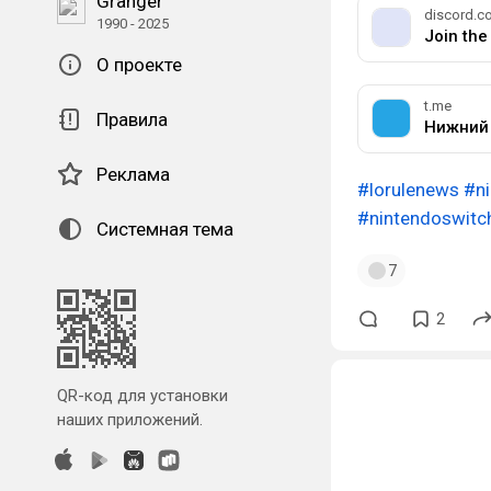
Granger
discord.c
1990 - 2025
Join th
О проекте
t.me
Правила
Нижний 
Реклама
#lorulenews
#ni
#nintendoswitc
Системная тема
7
2
QR-код для установки
наших приложений.