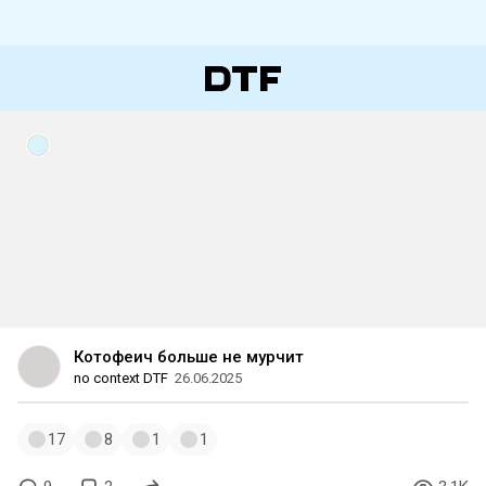
Котофеич больше не мурчит
no context DTF
26.06.2025
17
8
1
1