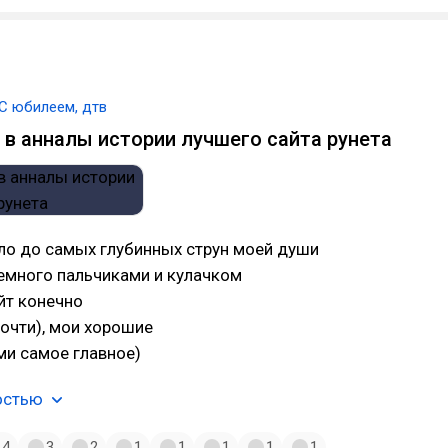
С юбилеем, дтв
 в анналы истории лучшего сайта рунета
ло до самых глубинных струн моей души
емного пальчиками и кулачком
йт конечно
почти), мои хорошие
ми самое главное)
остью
4
3
2
1
1
1
1
1