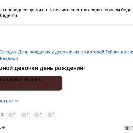
 в последнее время на тяжёлых веществах сидит, совсем беды
 бедняги
Сегодня День рождения у девочки, из-за которой Тейват до си
 Бездной
мной девочки день рождения!
остью
3
1
1
1
1