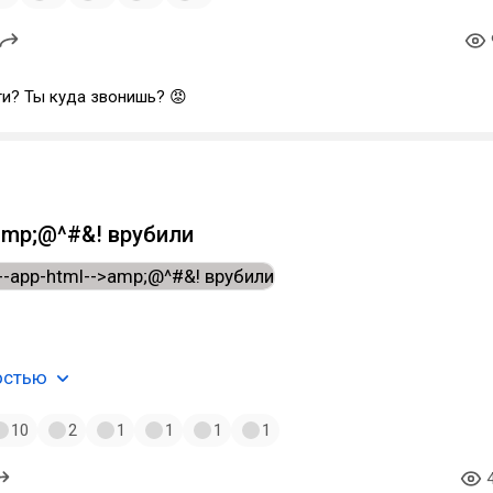
ги? Ты куда звонишь? 😡
amp;@^#&! врубили
остью
10
2
1
1
1
1