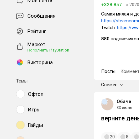
Моя лента
+328 857
с 202
Самая милая и до
Сообщения
https://steamcom
Twitch:
https://ww
Рейтинг
880
подписчиков
Маркет
Пополнить PlayStation
Викторина
Посты
Коммент
Темы
Свежее
Офтоп
Обаче
30 июля
Игры
верните ден
Гайды
20
8