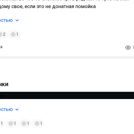
дому свое, если это не донатная помойка
остью
2
1
чки
остью
1
1
1
1