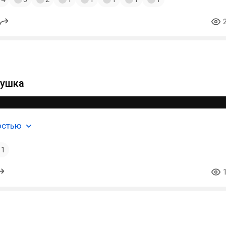
рушка
остью
1