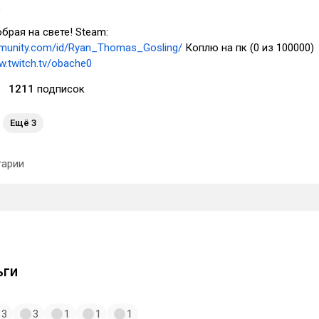
0
брая на свете! Steam:
munity.com/id/Ryan_Thomas_Gosling/
Коплю на пк (0 из 100000)
w.twitch.tv/obache0
1211
подписок
Ещё 3
арии
ьги
3
3
1
1
1