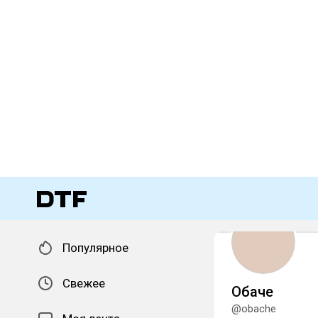
Популярное
Свежее
Обаче
@obache