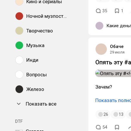
Кино и сериалы
35
1
Ночной музпостинг
Какие день
Творчество
Музыка
Обаче
29 июля
Инди
Опять эту #
Вопросы
Зачем?
Железо
Показать полн
Показать все
26
13
DTF
54