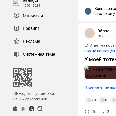
Granger
1990 - 2025
Концаренко
с головой у
О проекте
Правила
Обаче
28 июля
Реклама
Ответ на пост
пор не поглощен
Системная тема
У моей тоте
Показать полн
QR-код для установки
наших приложений.
20
8
26
2