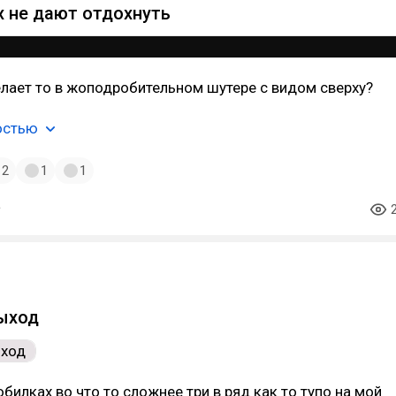
х не дают отдохнуть
елает то в жоподробительном шутере с видом сверху?
остью
2
1
1
выход
обилках во что то сложнее три в ряд как то тупо на мой