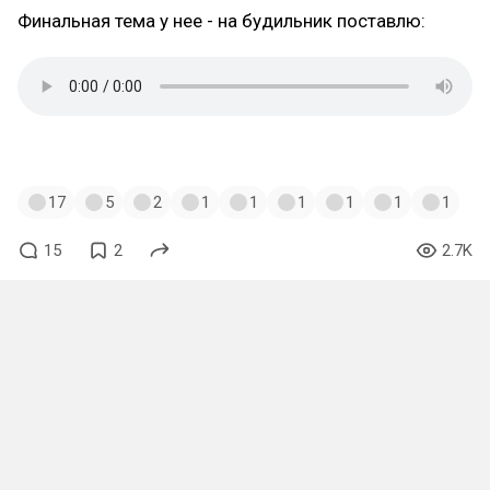
Финальная тема у нее - на будильник поставлю:
#galgun
,
#galgundoublepeace
,
#papa_igra
17
5
2
1
1
1
1
1
1
15
2
2.7K