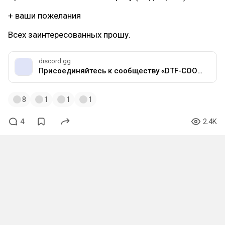
+ ваши пожелания
Всех заинтересованных прошу.
discord.gg
Присоединяйтесь к сообществу «DTF-COOP-GROUP» на сервере Discord!
8
1
1
1
4
2.4K