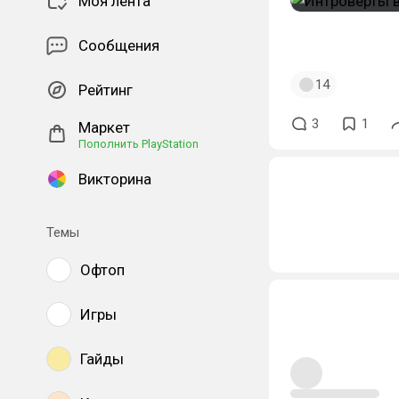
Моя лента
#pepelyga
#fun
Сообщения
14
Рейтинг
3
1
Маркет
Пополнить PlayStation
Викторина
Темы
Офтоп
Игры
Гайды