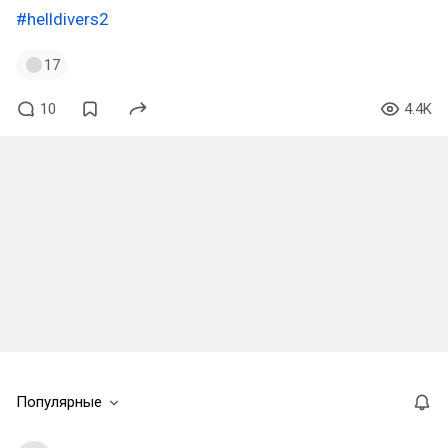
#helldivers2
17
10
4.4K
Популярные