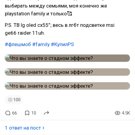
выбирать между семьями, моя конечно же
playstation family и только🥰
P.S. ТВ lg oled cx55”; весь в лгбт подсветке msi
ge66 raider 11uh.
#флешмоб
#family
#КупилPS
100
66
10
4.5K
1 ответ на пост