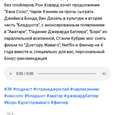
без спойлеров, Рон Ховард хочет продолжение
"Хана Соло", Чарли Хэннем не прочь сыграть
Джеймса Бонда, Вин Дизель в культуре и вторая
часть "Бладшота", с анонсированным появлением
в "Аватаре", "Падение Джерарда Батлера", "Борн" из
параллельной вселенной, Стэнли Кубрик мог снять
фильм по "Доктору Живаго", Netflix и Финчер на 4
года вместе и, специально для вас, персональный
бонус-рекомендация.
#ЗК
#подкаст
#странаджунглей
#чарлихэннем
#хансоло
#бладшот
#аватар
#джерардбатлер
#Борн
#докторживаго
#финчер
1