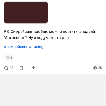
P.S. Симрейсинг вообще можно постить в подсайт
"Автоспорт"? Ну я подумал, что да )
#симрейсинг
#iracing
8
23
5K