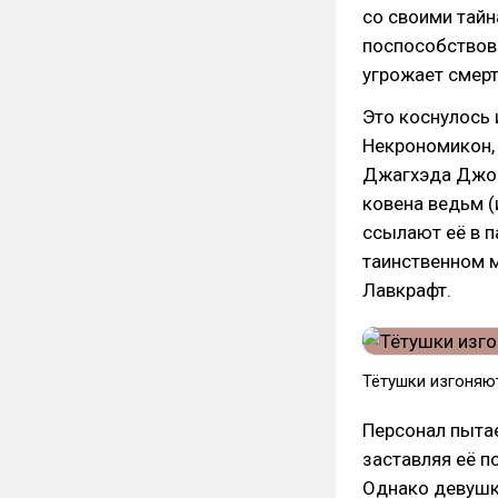
со своими тайн
поспособствова
угрожает смерт
Это коснулось 
Некрономикон, 
Джагхэда Джон
ковена ведьм (
ссылают её в п
таинственном 
Лавкрафт.
Тётушки изгоняю
Персонал пытае
заставляя её 
Однако девушке