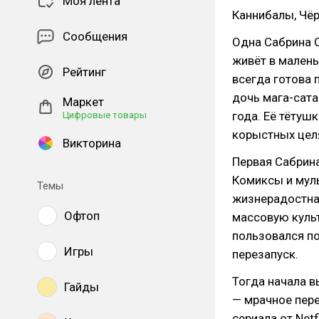
Моя лента
Каннибалы, Чёр
Сообщения
Одна Сабрина 
живёт в малень
Рейтинг
всегда готова 
дочь мага-сата
Маркет
года. Её тётуш
Цифровые товары
корыстных цел
Викторина
Первая Сабрина
Комиксы и муль
Темы
жизнерадостна
Офтоп
массовую культ
пользовался по
Игры
перезапуск.
Тогда начала в
Гайды
— мрачное пер
сериала от Netf