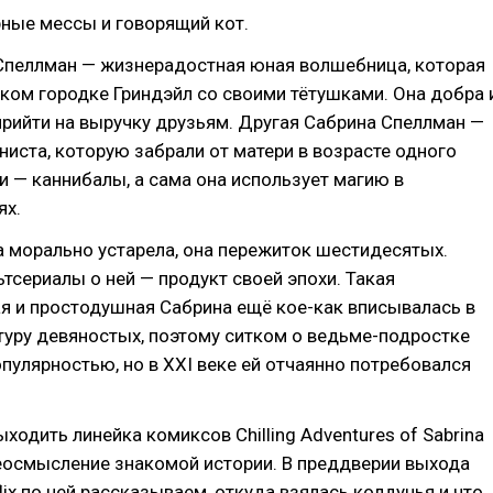
ные мессы и говорящий кот.
Спеллман — жизнерадостная юная волшебница, которая
ком городке Гриндэйл со своими тётушками. Она добра 
прийти на выручку друзьям. Другая Сабрина Спеллман —
ниста, которую забрали от матери в возрасте одного
ки — каннибалы, а сама она использует магию в
ях.
 морально устарела, она пережиток шестидесятых.
тсериалы о ней — продукт своей эпохи. Такая
я и простодушная Сабрина ещё кое-как вписывалась в
уру девяностых, поэтому ситком о ведьме-подростке
пулярностью, но в XXI веке ей отчаянно потребовался
ыходить линейка комиксов Chilling Adventures of Sabrina
еосмысление знакомой истории. В преддверии выхода
lix по ней рассказываем, откуда взялась колдунья и что