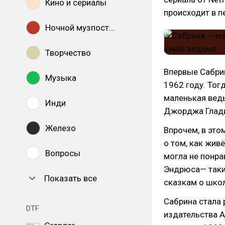
Кино и сериалы
происходит в п
Ночной музпостинг
Творчество
Впервые Сабрин
Музыка
1962 году. Тог
маленькая ведь
Инди
Джорджа Глади
Железо
Впрочем, в это
о том, как жив
Вопросы
могла не понра
Эндрюса— таки
Показать все
сказкам о шко
Сабрина стала 
DTF
издательства A