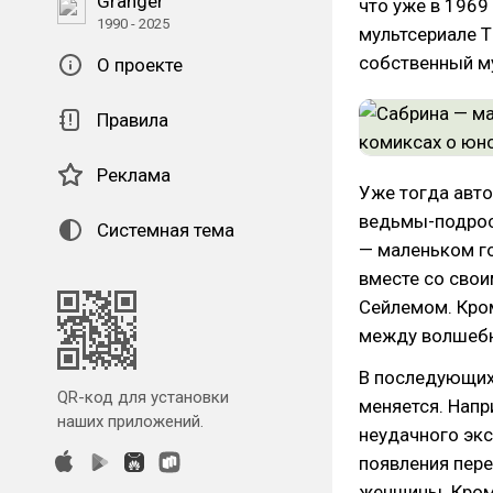
Granger
что уже в 1969
1990 - 2025
мультсериале T
собственный му
О проекте
Правила
Реклама
Уже тогда авт
ведьмы-подрост
Системная тема
— маленьком го
вместе со сво
Сейлемом. Кром
между волшебн
В последующих 
QR-код для установки
меняется. Напр
наших приложений.
неудачного эк
появления пере
женщины. Кроме