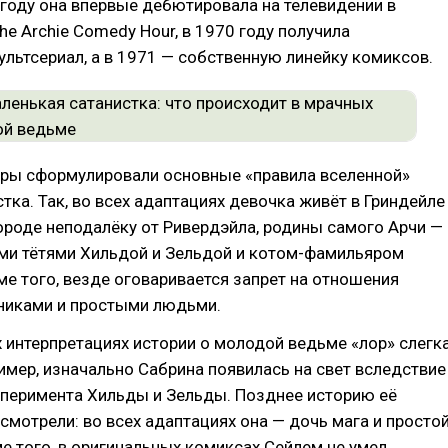
 году она впервые дебютировала на телевидении в
he Archie Comedy Hour, в 1970 году получила
льтсериал, а в 1971 — собственную линейку комиксов.
оры сформулировали основные «правила вселенной»
ка. Так, во всех адаптациях девочка живёт в Гриндейле
роде неподалёку от Ривердэйла, родины самого Арчи —
ими тётями Хильдой и Зельдой и котом-фамильяром
е того, везде оговаривается запрет на отношения
иками и простыми людьми.
интерпретациях истории о молодой ведьме «лор» слегк
имер, изначально Сабрина появилась на свет вследствие
сперимента Хильды и Зельды. Позднее историю её
смотрели: во всех адаптациях она — дочь мага и просто
 того, в оригинальных комиксах Сейлем не умел