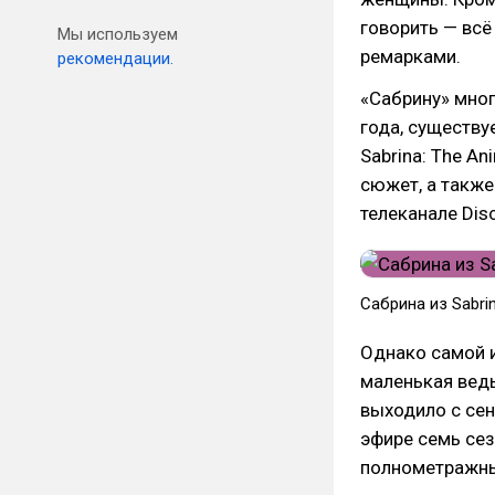
говорить — вс
Мы используем
ремарками.
рекомендации.
«Сабрину» мно
года, существу
Sabrina: The A
сюжет, а также 
телеканале Disc
Сабрина из Sabrin
Однако самой и
маленькая вед
выходило с сен
эфире семь сез
полнометражны