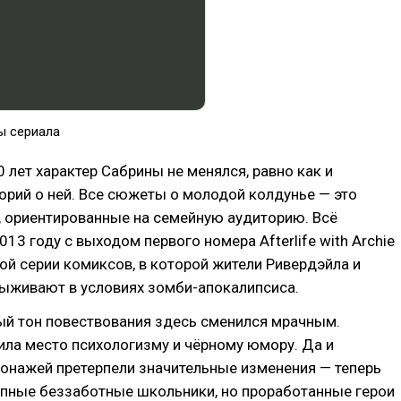
ы сериала
0 лет характер Сабрины не менялся, равно как и
орий о ней. Все сюжеты о молодой колдунье — это
, ориентированные на семейную аудиторию. Всё
013 году с выходом первого номера Afterlife with Archie
ой серии комиксов, в которой жители Ривердэйла и
выживают в условиях зомби-апокалипсиса.
й тон повествования здесь сменился мрачным.
ила место психологизму и чёрному юмору. Да и
онажей претерпели значительные изменения — теперь
ипные беззаботные школьники, но проработанные герои