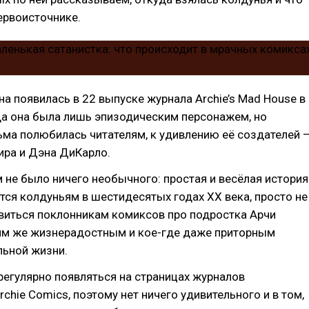
ервоисточнике.
а появилась в 22 выпуске журнала Archie’s Mad House в
да она была лишь эпизодическим персонажем, но
ма полюбилась читателям, к удивлению её создателей 
ра и Дэна ДиКарло.
м не было ничего необычного: простая и весёлая история
ётся колдуньям в шестидесятых годах XX века, просто не
виться поклонникам комиксов про подростка Арчи
м же жизнерадостным и кое-где даже приторным
льной жизни.
регулярно появляться на страницах журналов
rchie Comics, поэтому нет ничего удивительного и в том,