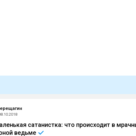
Верещагин
08.10.2018
аленькая сатанистка: что происходит в мрачн
 юной
ведьме