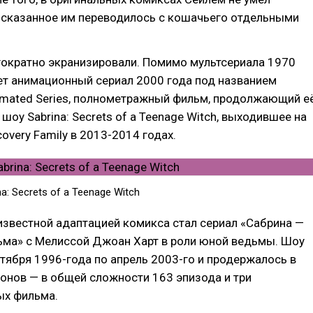
ё сказанное им переводилось с кошачьего отдельными
гократно экранизировали. Помимо мультсериала 1970
ет анимационный сериал 2000 года под названием
nimated Series, полнометражный фильм, продолжающий е
шоу Sabrina: Secrets of a Teenage Witch, выходившее на
overy Family в 2013-2014 годах.
a: Secrets of a Teenage Witch
звестной адаптацией комикса стал сериал «Сабрина —
ьма» с Мелиссой Джоан Харт в роли юной ведьмы. Шоу
тября 1996-года по апрель 2003-го и продержалось в
онов — в общей сложности 163 эпизода и три
х фильма.