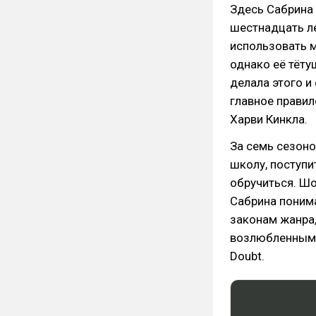
Здесь Сабрина 
шестнадцать ле
использовать 
однако её тёту
делала этого и
главное прави
Харви Кинкла.
За семь сезоно
школу, поступи
обручиться. Шо
Сабрина понима
законам жанра,
возлюбленным у
Doubt.