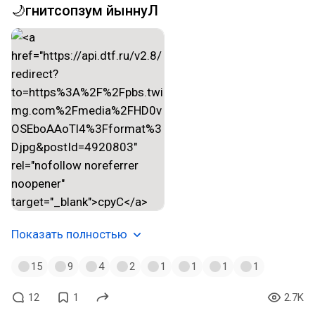
🌙гнитсопзум йыннуЛ
Показать полностью
15
9
4
2
1
1
1
1
12
1
2.7K