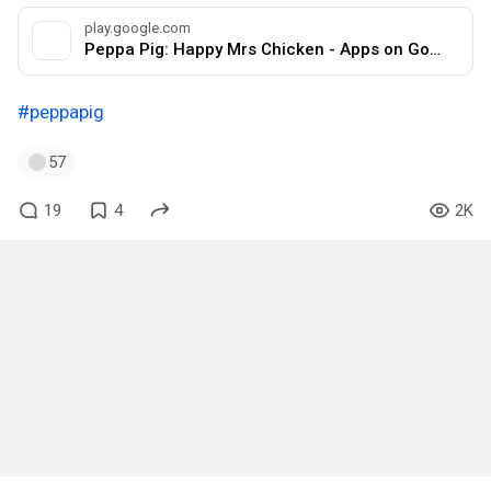
play.google.com
Peppa Pig: Happy Mrs Chicken - Apps on Google Play
#peppapig
57
19
4
2K