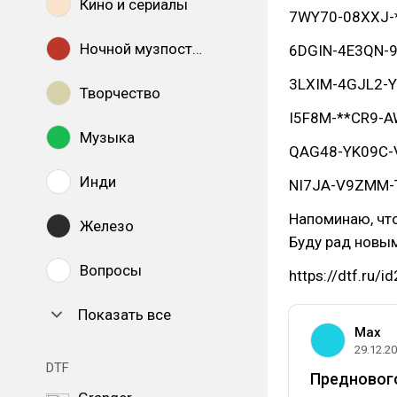
Кино и сериалы
7WY70-08XXJ-**
Ночной музпостинг
6DGIN-4E3QN-9*
3LXIM-4GJL2-Y
Творчество
I5F8M-**CR9-AW7
Музыка
QAG48-YK09C-V*
Инди
NI7JA-V9ZMM-TB
Напоминаю, что
Железо
Буду рад новым
Вопросы
https://dtf.ru/
Показать все
Max
29.12.2
DTF
Предновог