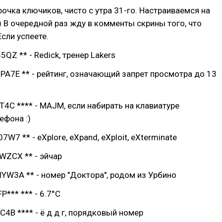
очка ключиков, чисто с утра 31-го. Настраиваемся на
) В очередной раз жду в комменты скрины того, что
Если успеете.
QZ ** - Redick, тренер Lakers
A7E ** - рейтинг, означающий запрет просмотра до 13
T4C **** - MAJM, если набирать на клавиатуре
ефона :)
W7 ** - eXplore, eXpand, eXploit, eXterminate
WZCX ** - эйчар
W3A ** - номер "Доктора", родом из Урбино
*** *** - 6.7°C
C4B **** - ё д д г, порядковый номер