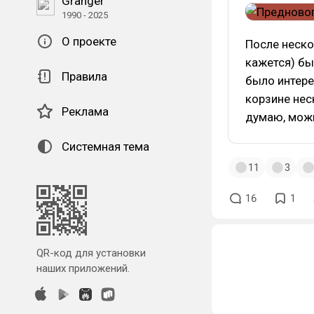
Granger
1990 - 2025
О проекте
После неско
кажется) бы
Правила
было интере
корзине нес
Реклама
думаю, можн
Системная тема
11
3
16
1
QR-код для установки
наших приложений.