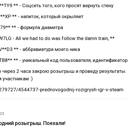
TY9 ** - Соцсеть того, кого просят вернуть стену
*XP ** - напиток, который окрыляет
79** ** - формула диаметра
LG - All we had to do was follow the damn train, **
*D3 ** - аббревиатура моего ника
8** ** - уникальный код пользователя, идентификатор
 через 2 часа закрою розыгрыш и проведу результаты.
 участникам :)
id279727/4544737-prednovogodnij-rozigrysh-igr-v-steam
025
одний розыгрыш. Поехали!