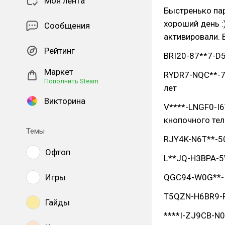
Моя лента
Быстренько пар
хороший день :
Сообщения
активировали. 
Рейтинг
BRI20-87**7-D55
Маркет
RYDR7-NQC**-7P
Пополнить Steam
лет
Викторина
V****-LNGF0-I6
кнопочного тел
Темы
RJY4K-N6T**-507
Офтоп
L**JQ-H3BPA-5
Игры
QGC94-W0G**-IY
T5QZN-H6BR9-FP
Гайды
****I-ZJ9CB-N0