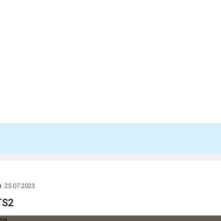
ы
25.07.2023
ТS2