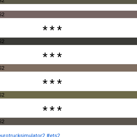
urotrucksimulator2
#ets2