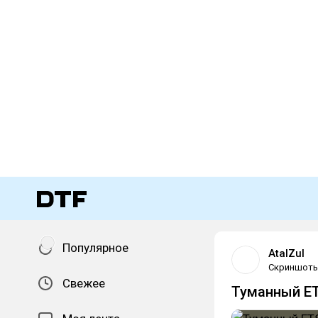
Популярное
AtalZul
Скриншот
Свежее
Туманный Е