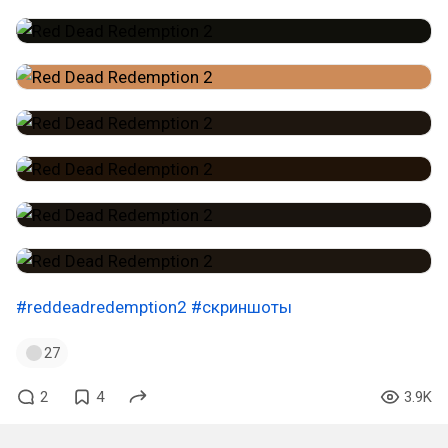
#reddeadredemption2
#скриншоты
27
2
4
3.9K