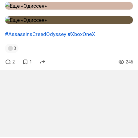
#AssassinsCreedOdyssey
#XboxOneX
3
2
1
246