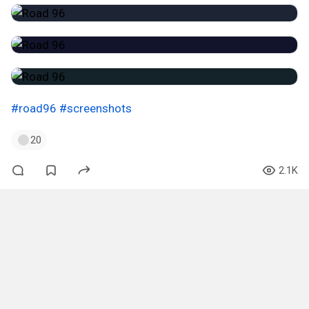
#road96
#screenshots
20
2.1K