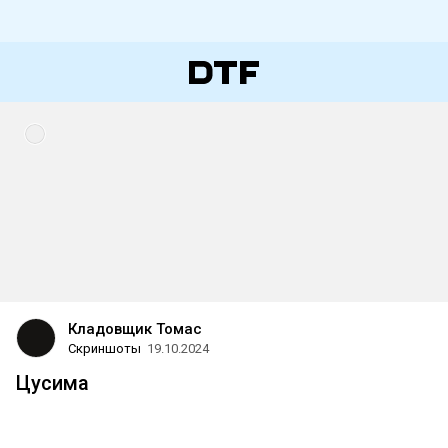
Кладовщик Томас
Скриншоты
19.10.2024
Цусима
Ведь зачем-то я их делал.