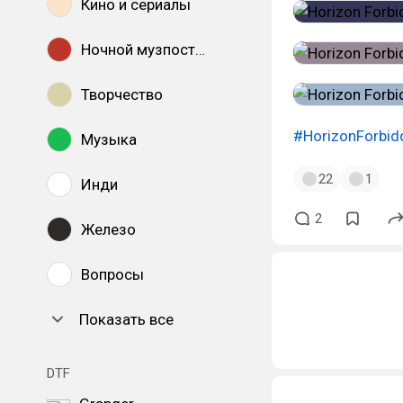
Кино и сериалы
Ночной музпостинг
Творчество
#HorizonForbi
Музыка
22
1
Инди
2
Железо
Вопросы
Показать все
DTF