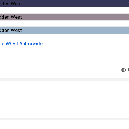
ddenWest
#ultrawide