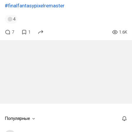
#finalfantasypixelremaster
4
7
1
1.6K
Популярные