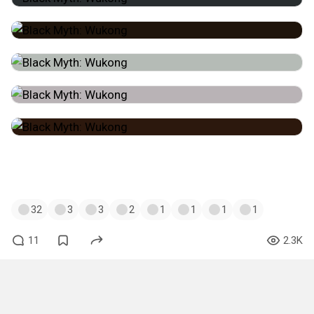
#иммерсив_скрины
#скриншоты
#wukongblackmyth
#ps5
32
3
3
2
1
1
1
1
11
2.3K