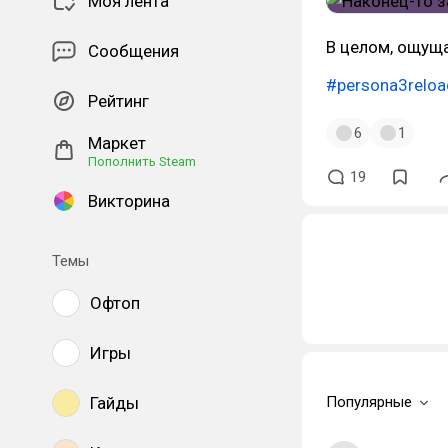
Моя лента
В целом, ощуща
Сообщения
#persona3reloa
Рейтинг
6
1
Маркет
Пополнить Steam
19
Викторина
Темы
Офтоп
Игры
Гайды
Популярные