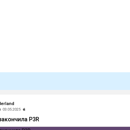
derland
ы
03.05.2025
закончила P3R